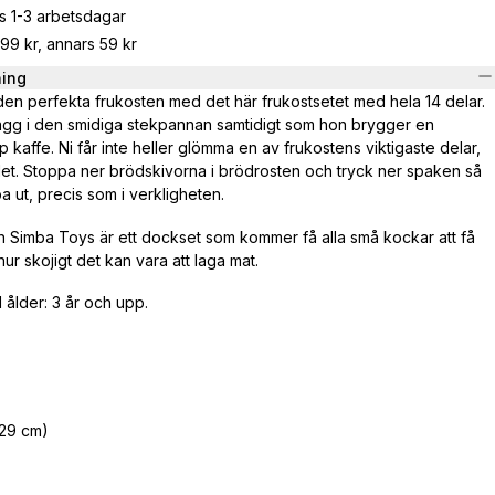
s 1-3 arbetsdagar
799 kr, annars 59 kr
ning
 den perfekta frukosten med det här frukostsetet med hela 14 delar.
 ägg i den smidiga stekpannan samtidigt som hon brygger en
kaffe. Ni får inte heller glömma en av frukostens viktigaste delar,
et. Stoppa ner brödskivorna i brödrosten och tryck ner spaken så
ut, precis som i verkligheten.
rån Simba Toys är ett dockset som kommer få alla små kockar att få
r skojigt det kan vara att laga mat.
lder: 3 år och upp.
(29 cm)