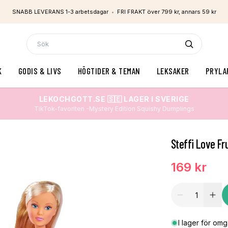
SNABB LEVERANS 1-3 arbetsdagar
•
FRI FRAKT över 799 kr, annars 59 kr
K
GODIS & LIVS
HÖGTIDER & TEMAN
LEKSAKER
PRYLA
LEKOCHGOTT.SE 🇸🇪 LAGER I SVERIGE
TikTok-favoriten -Mystery Edition Squishy Dumplings
Steffi Love Fr
169 kr
I lager för om