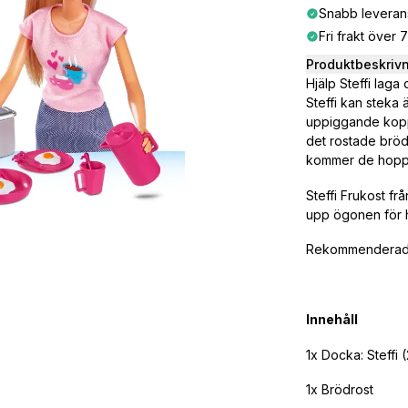
Snabb leveran
Fri frakt över 
Produktbeskriv
Hjälp Steffi laga
Steffi kan steka
uppiggande kopp 
det rostade bröd
kommer de hoppa 
Steffi Frukost f
upp ögonen för hu
Rekommenderad å
Innehåll
1x Docka: Steffi 
1x Brödrost