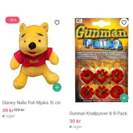
-70%
Disney Nalle Puh Mjukis 15 cm
39 kr
129 kr
Gunman Knallpulver 8 6-Pack
I lager
30 kr
I lager