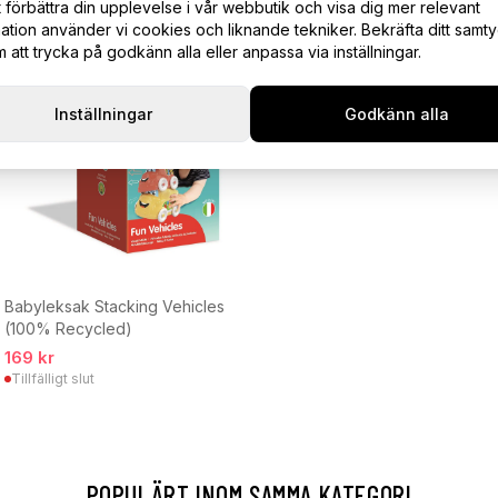
t förbättra din upplevelse i vår webbutik och visa dig mer relevant
ation använder vi cookies och liknande tekniker. Bekräfta ditt samt
att trycka på godkänn alla eller anpassa via inställningar.
Inställningar
Godkänn alla
Babyleksak Stacking Vehicles
(100% Recycled)
169 kr
Tillfälligt slut
POPULÄRT INOM SAMMA KATEGORI