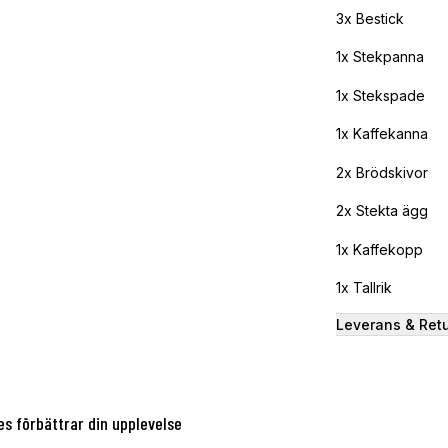
3x Bestick
1x Stekpanna
1x Stekspade
1x Kaffekanna
2x Brödskivor
2x Stekta ägg
1x Kaffekopp
1x Tallrik
Leverans & Ret
es förbättrar din upplevelse
ANDRA KÖPTE ÄVEN