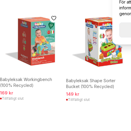
För at
inform
genom 
Babyleksak Workingbench
Babyleksak Shape Sorter
(100% Recycled)
Bucket (100% Recycled)
169 kr
149 kr
Tillfälligt slut
Tillfälligt slut