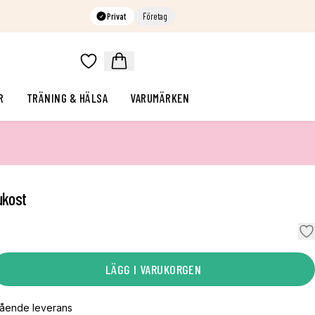
Privat
Företag
R
TRÄNING & HÄLSA
VARUMÄRKEN
ukost
LÄGG I VARUKORGEN
gående leverans