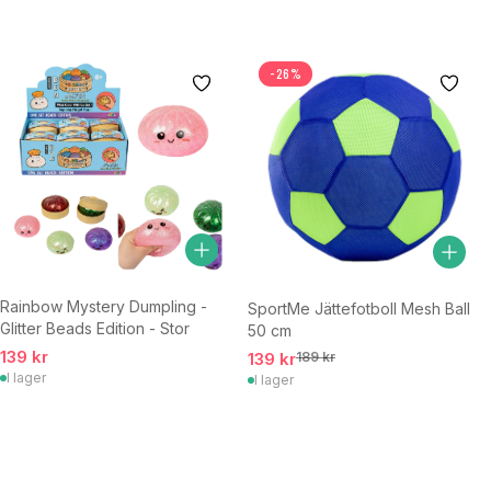
-26%
Rainbow Mystery Dumpling -
SportMe Jättefotboll Mesh Ball
Glitter Beads Edition - Stor
50 cm
139 kr
139 kr
189 kr
I lager
I lager