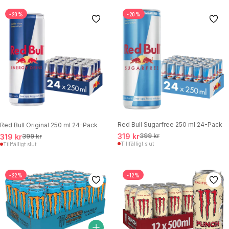
-20%
-20%
Red Bull Sugarfree 250 ml 24-Pack
Red Bull Original 250 ml 24-Pack
319 kr
399 kr
319 kr
399 kr
Tillfälligt slut
Tillfälligt slut
-22%
-12%