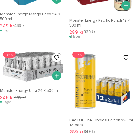
Monster Energy Mango Loco 24 x
500 ml
Monster Energy Pacific Punch 12 x
500 ml
349 kr
449 kr
I lager
289 kr
330 kr
I lager
-22%
-17%
Monster Energy Ultra 24 x 500 ml
349 kr
449 kr
I lager
Red Bull The Tropical Edition 250 ml
12-pack
289 kr
349 kr