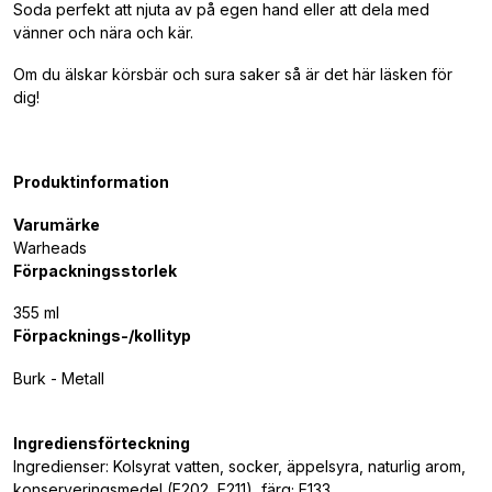
Soda perfekt att njuta av på egen hand eller att dela med
vänner och nära och kär.
Om du älskar körsbär och sura saker så är det här läsken för
dig!
Produktinformation
Varumärke
Warheads
Förpackningsstorlek
355 ml
Förpacknings-/kollityp
Burk - Metall
Ingrediensförteckning
Ingredienser: Kolsyrat vatten, socker, äppelsyra, naturlig arom,
konserveringsmedel (E202, E211), färg; E133.