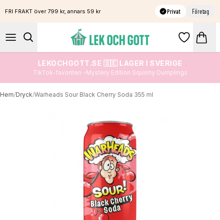
Privat
Företag
FRI FRAKT över 799 kr, annars 59 kr
LEKOCHGOTT.SE 🇸🇪 LAGER I SVERIGE
TikTok-favoriten -Mystery Edition Squishy Dumplings
Hem
/
Dryck
/
Warheads Sour Black Cherry Soda 355 ml