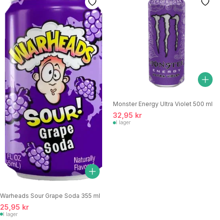
Monster Energy Ultra Violet 500 ml
32,95 kr
I lager
Warheads Sour Grape Soda 355 ml
25,95 kr
I lager