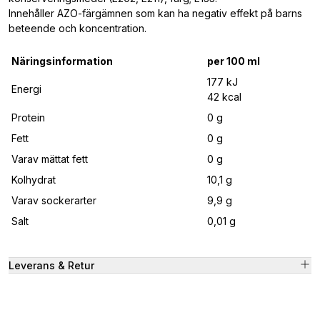
Innehåller AZO-färgämnen som kan ha negativ effekt på barns
beteende och koncentration.
Näringsinformation
per 100 ml
177 kJ
Energi
42 kcal
Protein
0 g
Fett
0 g
Varav mättat fett
0 g
Kolhydrat
10,1 g
Varav sockerarter
9,9 g
Salt
0,01 g
Leverans & Retur