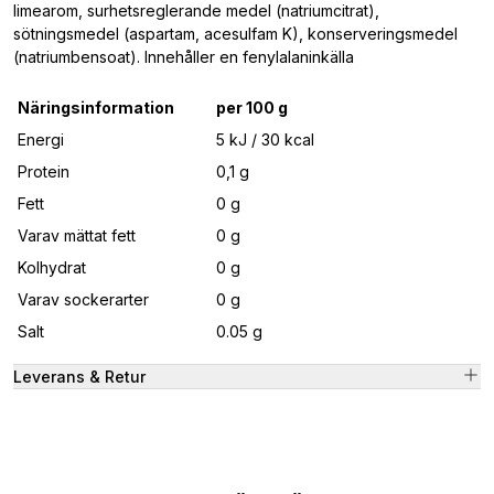
limearom, surhetsreglerande medel (natriumcitrat),
sötningsmedel (aspartam, acesulfam K), konserveringsmedel
(natriumbensoat). Innehåller en fenylalaninkälla
Näringsinformation
per 100 g
Energi
5 kJ / 30 kcal
Protein
0,1 g
Fett
0 g
Varav mättat fett
0 g
Kolhydrat
0 g
Varav sockerarter
0 g
Salt
0.05 g
Leverans & Retur