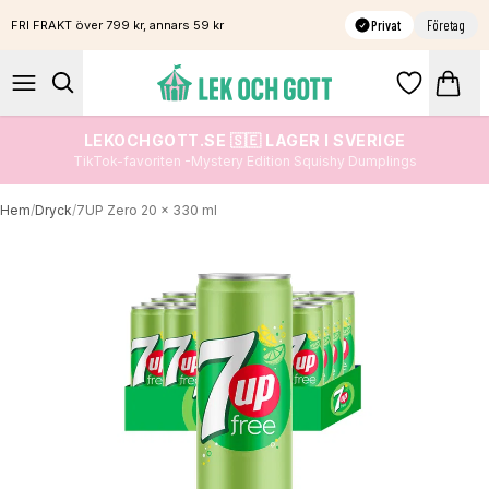
Privat
Företag
FRI FRAKT över 799 kr, annars 59 kr
LEKOCHGOTT.SE 🇸🇪 LAGER I SVERIGE
TikTok-favoriten -Mystery Edition Squishy Dumplings
Hem
/
Dryck
/
7UP Zero 20 x 330 ml