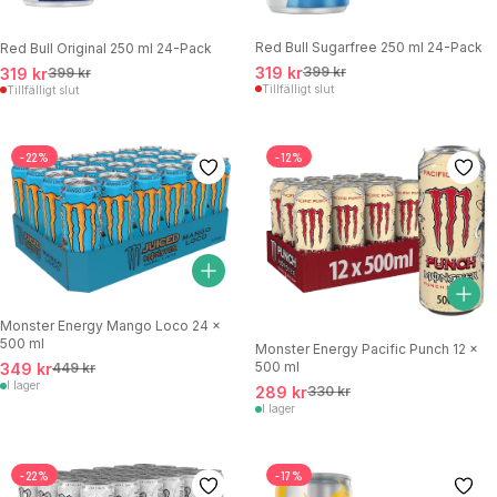
Red Bull Sugarfree 250 ml 24-Pack
Red Bull Original 250 ml 24-Pack
319 kr
399 kr
319 kr
399 kr
Tillfälligt slut
Tillfälligt slut
-22%
-12%
Monster Energy Mango Loco 24 x
500 ml
Monster Energy Pacific Punch 12 x
500 ml
349 kr
449 kr
I lager
289 kr
330 kr
I lager
-22%
-17%