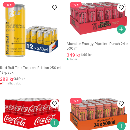
-17%
-22%
Monster Energy Pipeline Punch 24 x
500 ml
349 kr
449 kr
I lager
Red Bull The Tropical Edition 250 ml
12-pack
289 kr
349 kr
Tillfälligt slut
-22%