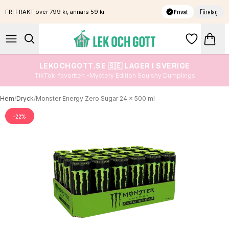
Privat
Företag
FRI FRAKT över 799 kr, annars 59 kr
LEKOCHGOTT.SE 🇸🇪 LAGER I SVERIGE
TikTok-favoriten -Mystery Edition Squishy Dumplings
Hem
/
Dryck
/
Monster Energy Zero Sugar 24 x 500 ml
-
22
%