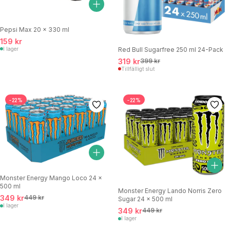
Pepsi Max 20 x 330 ml
159 kr
Red Bull Sugarfree 250 ml 24-Pack
I lager
319 kr
399 kr
Tillfälligt slut
-22%
-22%
Monster Energy Mango Loco 24 x
500 ml
Monster Energy Lando Norris Zero
349 kr
449 kr
Sugar 24 x 500 ml
I lager
349 kr
449 kr
I lager