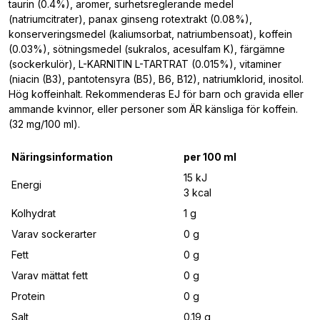
taurin (0.4%), aromer, surhetsreglerande medel
(natriumcitrater), panax ginseng rotextrakt (0.08%),
konserveringsmedel (kaliumsorbat, natriumbensoat), koffein
(0.03%), sötningsmedel (sukralos, acesulfam K), färgämne
(sockerkulör), L-KARNITIN L-TARTRAT (0.015%), vitaminer
(niacin (B3), pantotensyra (B5), B6, B12), natriumklorid, inositol.
Hög koffeinhalt. Rekommenderas EJ för barn och gravida eller
ammande kvinnor, eller personer som ÄR känsliga för koffein.
(32 mg/100 ml).
Näringsinformation
per 100 ml
15 kJ
Energi
3 kcal
Kolhydrat
1 g
Varav sockerarter
0 g
Fett
0 g
Varav mättat fett
0 g
Protein
0 g
Salt
0.19 g