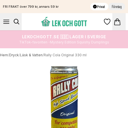
Privat
Företag
FRI FRAKT över 799 kr, annars 59 kr
LEKOCHGOTT.SE 🇸🇪 LAGER I SVERIGE
TikTok-favoriten -Mystery Edition Squishy Dumplings
Hem
/
Dryck
/
Läsk & Vatten
/
Rally Cola Original 330 ml