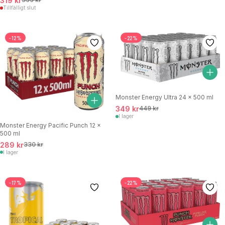
319 kr
Tillfälligt slut
-12%
-22%
Monster Energy Ultra 24 x 500 ml
349 kr
449 kr
I lager
Monster Energy Pacific Punch 12 x
500 ml
289 kr
330 kr
I lager
-17%
-22%