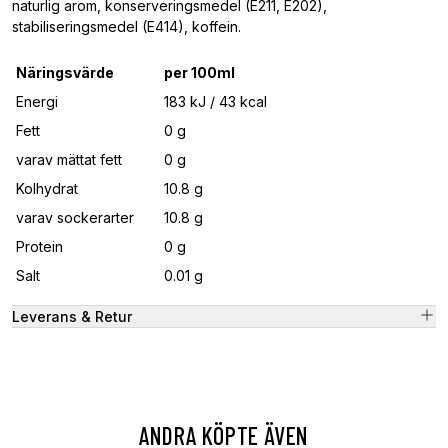
naturlig arom, konserveringsmedel (E211, E202),
stabiliseringsmedel (E414), koffein.
Näringsvärde
per 100ml
Energi
183 kJ / 43 kcal
Fett
0 g
varav mättat fett
0 g
Kolhydrat
10.8 g
varav sockerarter
10.8 g
Protein
0 g
Salt
0.01 g
Leverans & Retur
ANDRA KÖPTE ÄVEN