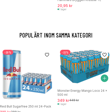
20,95 kr
I lager
POPULÄRT INOM SAMMA KATEGORI
-20%
-22%
Monster Energy Mango Loco 24 x
500 ml
349 kr
449 kr
I lager
Red Bull Sugarfree 250 ml 24-Pack
399 kr