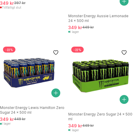
349 kr
397 kr
Tillfälligt slut
Monster Energy Aussie Lemonade
24 x 500 ml
349 kr
449 kr
I lager
-22%
-22%
Monster Energy Lewis Hamilton Zero
Sugar 24 x 500 ml
Monster Energy Zero Sugar 24 x 500
ml
349 kr
449 kr
I lager
349 kr
449 kr
I lager