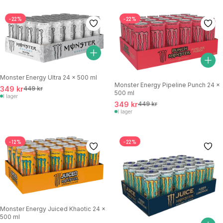
-22%
-22%
Monster Energy Ultra 24 x 500 ml
Monster Energy Pipeline Punch 24 x
349 kr
449 kr
500 ml
I lager
349 kr
449 kr
I lager
-12%
-22%
Monster Energy Juiced Khaotic 24 x
500 ml