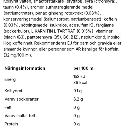
Kolsyrat vatten, smakförstärkare (erytritol), syra (citronsyra),
taurin (0.4%), aromer, surhetsreglerande medel
(natriumcitrater), panax ginseng rotextrakt (0.08%),
konserveringsmedel (kaliumsorbat, natriumbensoat), koffein
(0.03%), sötningsmedel (sukralos, acesulfam K), färgämne
(sockerkulör), L-KARNITIN L-TARTRAT (0.015%), vitaminer
(niacin (B3), pantotensyra (B5), B6, B12), natriumklorid, inositol.
Hög koffeinhalt. Rekommenderas EJ för barn och gravida eller
ammande kvinnor, eller personer som ÄR känsliga för koffein.
(32 mg/100 ml).
Näringsinformation
per 100 ml
153 kJ
Energi
36 kcal
Kolhydrat
9.1 g
Varav sockerarter
8.2 g
Fett
0 g
Varav mättat fett
0 g
Protein
0 g