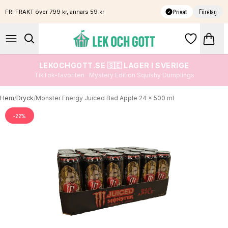
Privat
Företag
FRI FRAKT över 799 kr, annars 59 kr
LEKOCHGOTT.SE 🇸🇪 LAGER I SVERIGE
TikTok-favoriten -Mystery Edition Squishy Dumplings
Hem
/
Dryck
/
Monster Energy Juiced Bad Apple 24 x 500 ml
-
22
%