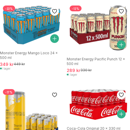
-22%
-12%
Monster Energy Mango Loco 24 x
500 ml
Monster Energy Pacific Punch 12 x
500 ml
349 kr
449 kr
I lager
289 kr
330 kr
I lager
-17%
Coca-Cola Original 20 x 330 ml