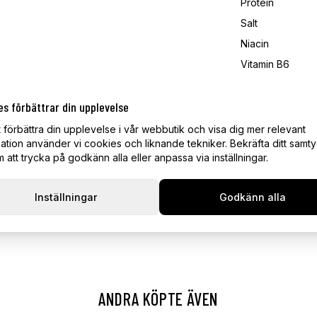
Protein
Salt
Niacin
Vitamin B6
Vitamin B12
es förbättrar din upplevelse
Pantotensyra
t förbättra din upplevelse i vår webbutik och visa dig mer relevant
Förvaring
ation använder vi cookies och liknande tekniker. Bekräfta ditt samt
Maximum temp
att trycka på godkänn alla eller anpassa via inställningar.
25 Celsius
Minimum tempe
Inställningar
Godkänn alla
4 Celsius
Leverans & Ret
ANDRA KÖPTE ÄVEN