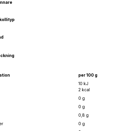
ämnare
ollityp
nd
eckning
ation
per 100 g
10 kJ
2 kcal
0 g
0 g
0,8 g
er
0 g