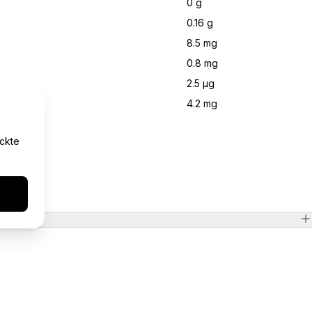
0 g
0.16 g
8.5 mg
0.8 mg
2.5 μg
4.2 mg
yckte
eratur
ratur
ur