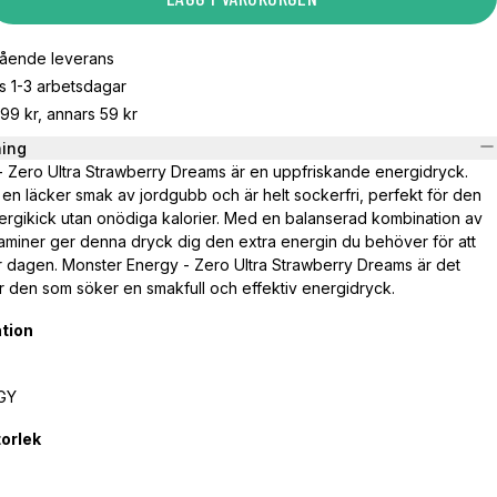
gående leverans
s 1-3 arbetsdagar
799 kr, annars 59 kr
ning
 Zero Ultra Strawberry Dreams är en uppfriskande energidryck.
en läcker smak av jordgubb och är helt sockerfri, perfekt för den
nergikick utan onödiga kalorier. Med en balanserad kombination av
taminer ger denna dryck dig den extra energin du behöver för att
r dagen. Monster Energy - Zero Ultra Strawberry Dreams är det
ör den som söker en smakfull och effektiv energidryck.
tion
GY
orlek