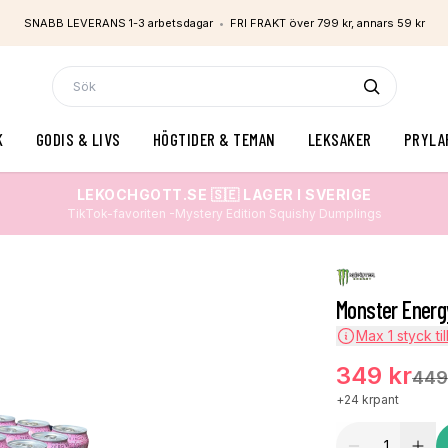
SNABB LEVERANS 1-3 arbetsdagar
•
FRI FRAKT över 799 kr, annars 59 kr
K
GODIS & LIVS
HÖGTIDER & TEMAN
LEKSAKER
PRYLA
LEKOCHGOTT.SE 🇸🇪 LAGER I SVERIGE
TikTok-favoriten -Mystery Edition Squishy Dumplings
Monster Energ
Max
1
styck til
349 kr
449
+
24 kr
pant