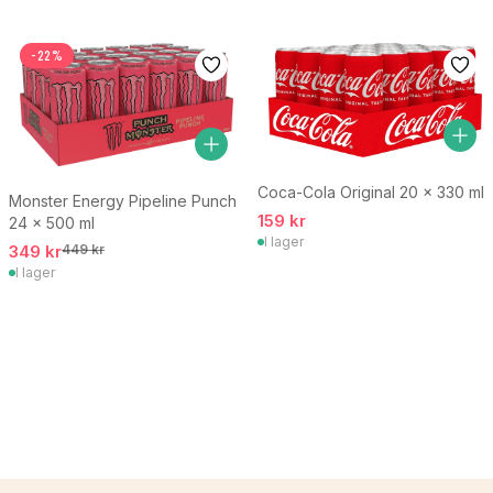
-22%
Coca-Cola Original 20 x 330 ml
Monster Energy Pipeline Punch
159 kr
24 x 500 ml
I lager
349 kr
449 kr
I lager