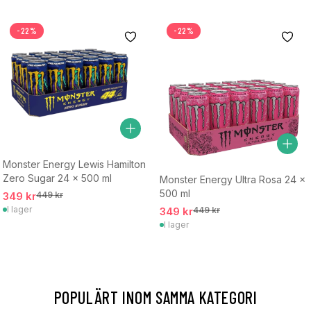
-22%
-22%
Monster Energy Lewis Hamilton
Zero Sugar 24 x 500 ml
Monster Energy Ultra Rosa 24 x
500 ml
349 kr
449 kr
I lager
349 kr
449 kr
I lager
POPULÄRT INOM SAMMA KATEGORI