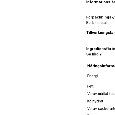
Informationsl
Förpacknings-/k
Burk - metall
Tillverkningsla
Ingrediensfört
Se bild 2
Näringsinform
Energi
Fett
Varav mättat fett
Kolhydrat
Varav sockerart