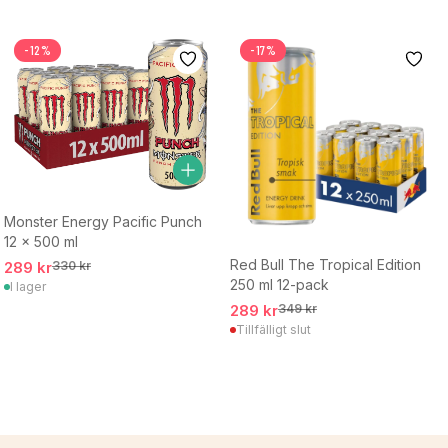
-12%
-17%
Monster Energy Pacific Punch
12 x 500 ml
Red Bull The Tropical Edition
289 kr
330 kr
250 ml 12-pack
I lager
289 kr
349 kr
Tillfälligt slut