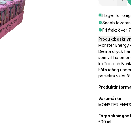
I lager för om
Snabb leveran
Fri frakt över 
Produktbeskriv
Monster Energy -
Denna dryck har 
som vill ha en e
koffein och B-vi
hålla igång unde
perfekta valet f
Produktinforma
Varumärke
MONSTER ENER
Förpackningsst
500 ml