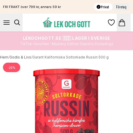
Privat
Företag
FRI FRAKT över 799 kr, annars 59 kr
LEKOCHGOTT.SE 🇸🇪 LAGER I SVERIGE
TikTok-favoriten -Mystery Edition Squishy Dumplings
Hem
/
Godis & Livs
/
Garant Kaliforniska Soltorkade Russin 500 g
-
20
%