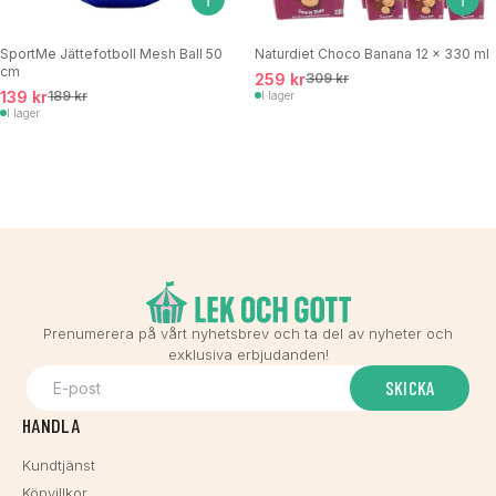
SportMe Jättefotboll Mesh Ball 50
Naturdiet Choco Banana 12 x 330 ml
cm
259 kr
309 kr
139 kr
189 kr
I lager
I lager
Prenumerera på vårt nyhetsbrev och ta del av nyheter och
exklusiva erbjudanden!
SKICKA
HANDLA
Kundtjänst
Köpvillkor