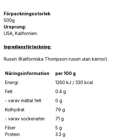
Förpackningsstorlek
500g
Ursprung:
USA, Kalifornien.
Ingrediensförteckning:
Russin (Kaliforniska Thompson-russin utan kärnor).
Näringsinformation
per 100 g
Energi
1260
kJ / 330 kcal
Fett
0.4 g
- varav mättat fett
0 g
Kolhydrat
79 g
- varav sockerarter
71 g
Fiber
5 g
Protein
3.3 g