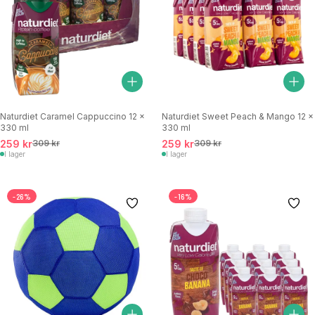
Naturdiet Caramel Cappuccino 12 x
Naturdiet Sweet Peach & Mango 12 x
330 ml
330 ml
259 kr
309 kr
259 kr
309 kr
I lager
I lager
-26%
-16%