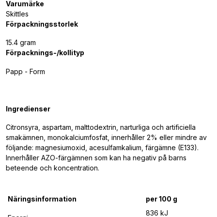
Varumärke
Skittles
Förpackningsstorlek
15.4 gram
Förpacknings-/kollityp
Papp - Form
Ingredienser
Citronsyra, aspartam, malttodextrin, narturliga och artificiella
smakämnen, monokalciumfosfat, innerhåller 2% eller mindre av
följande: magnesiumoxid, acesulfamkalium, färgämne (E133).
Innerhåller AZO-färgämnen som kan ha negativ på barns
beteende och koncentration.
Näringsinformation
per 100 g
836 kJ