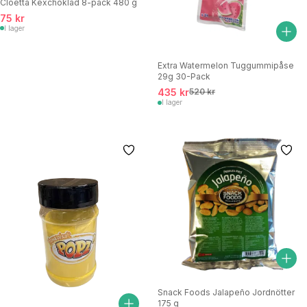
Cloetta Kexchoklad 8-pack 480 g
75 kr
I lager
Extra Watermelon Tuggummipåse
29g 30-Pack
435 kr
520 kr
I lager
Snack Foods Jalapeño Jordnötter
175 g