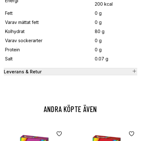
Energi
200 kcal
Fett
0 g
Varav mättat fett
0 g
Kolhydrat
80 g
Varav sockerarter
0 g
Protein
0 g
Salt
0.07 g
Leverans & Retur
ANDRA KÖPTE ÄVEN