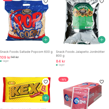
Snack Foods Saltade Popcorn 600 g
Snack Foods Jalapeño Jordnötter
800 g
109 kr
141 kr
84 kr
I lager
I lager
-16%