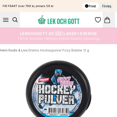
Privat
Företag
FRI FRAKT över 799 kr, annars 59 kr
LEKOCHGOTT.SE 🇸🇪 LAGER I SVERIGE
TikTok-favoriten -Mystery Edition Squishy Dumplings
Hem
/
Godis & Livs
/
Grahns Hockeypulver Fizzy Bubble 12 g