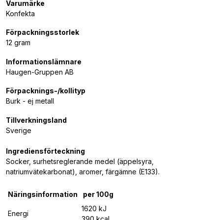
Varumärke
Konfekta
Förpackningsstorlek
12 gram
Informationslämnare
Haugen-Gruppen AB
Förpacknings-/kollityp
Burk - ej metall
Tillverkningsland
Sverige
Ingrediensförteckning
Socker, surhetsreglerande medel (äppelsyra,
natriumvätekarbonat), aromer, färgämne (E133).
Näringsinformation
per 100g
1620 kJ
Energi
390 kcal