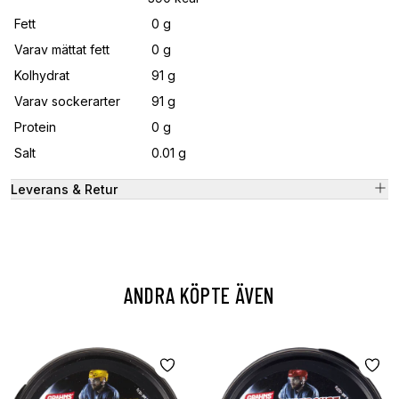
Fett
0 g
Varav mättat fett
0 g
Kolhydrat
91 g
Varav sockerarter
91 g
Protein
0 g
Salt
0.01 g
Leverans & Retur
ANDRA KÖPTE ÄVEN