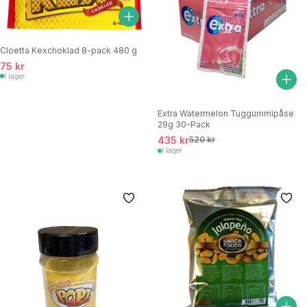
Cloetta Kexchoklad 8-pack 480 g
75 kr
I lager
Extra Watermelon Tuggummipåse
29g 30-Pack
435 kr
520 kr
I lager