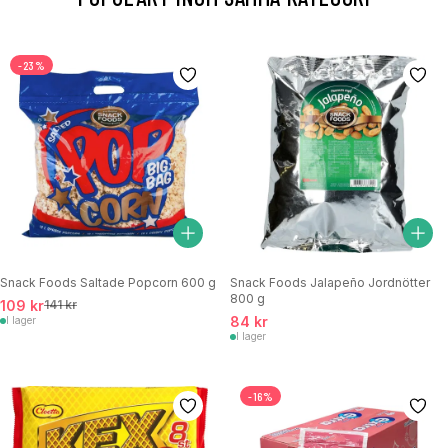
-23%
Snack Foods Saltade Popcorn 600 g
Snack Foods Jalapeño Jordnötter
800 g
109 kr
141 kr
84 kr
I lager
I lager
-16%