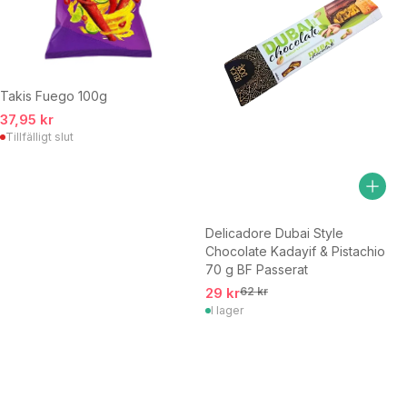
Takis Fuego 100g
37,95 kr
Tillfälligt slut
Delicadore Dubai Style
Chocolate Kadayif & Pistachio
70 g BF Passerat
29 kr
62 kr
I lager