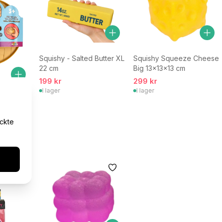
Squishy - Salted Butter XL
Squishy Squeeze Cheese
22 cm
Big 13x13x13 cm
199 kr
299 kr
I lager
I lager
 Dumpling
Edition
yckte