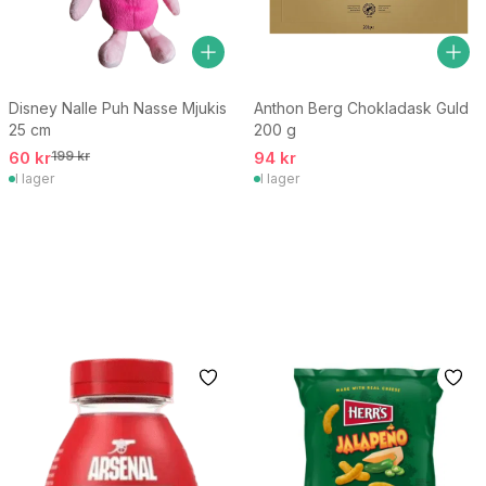
Disney Nalle Puh Nasse Mjukis
Anthon Berg Chokladask Guld
25 cm
200 g
60 kr
199 kr
94 kr
I lager
I lager