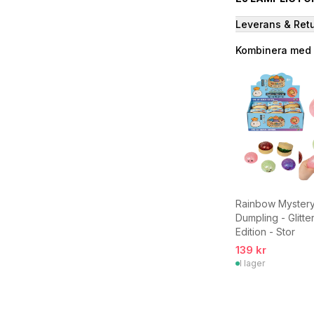
Leverans & Ret
Kombinera med
Rainbow Myster
Dumpling - Glitt
Edition - Stor
139 kr
I lager