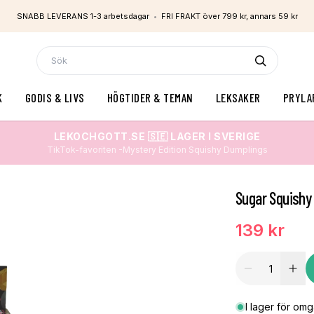
SNABB LEVERANS 1-3 arbetsdagar
•
FRI FRAKT över 799 kr, annars 59 kr
K
GODIS & LIVS
HÖGTIDER & TEMAN
LEKSAKER
PRYLA
LEKOCHGOTT.SE 🇸🇪 LAGER I SVERIGE
TikTok-favoriten -Mystery Edition Squishy Dumplings
Sugar Squishy 
139 kr
I lager för om