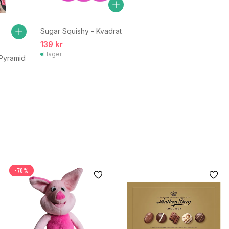
Sugar Squishy - Kvadrat
139 kr
I lager
 Pyramid
-70%