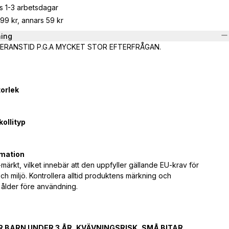
s 1-3 arbetsdagar
799 kr, annars 59 kr
ning
VERANSTID
P.G.A MYCKET STOR EFTERFRÅGAN.
orlek
ollityp
mation
märkt, vilket innebär att den uppfyller gällande EU-krav för
ch miljö. Kontrollera alltid produktens märkning och
lder före användning.
R BARN UNDER 3 ÅR, KVÄVNINGSRISK, SMÅ BITAR.