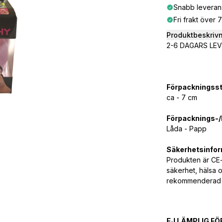
Snabb leveran
Fri frakt över 
Produktbeskriv
2-6 DAGARS LE
Förpackningsst
ca - 7 cm
Förpacknings-/k
Låda - Papp
Säkerhetsinfor
Produkten är CE-
säkerhet, hälsa o
rekommenderad å
EJ LÄMPLIG FÖ