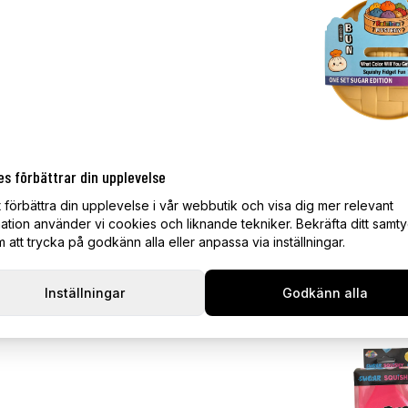
es förbättrar din upplevelse
Mystery Squishy
- One Set Sugar 
t förbättra din upplevelse i vår webbutik och visa dig mer relevant
ation använder vi cookies och liknande tekniker. Bekräfta ditt samt
139 kr
att trycka på godkänn alla eller anpassa via inställningar.
I lager
Inställningar
Godkänn alla