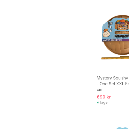
Mystery Squishy
- One Set XXL Ed
cm
699 kr
I lager