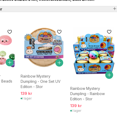
ur
y
Rainbow Mystery
er Beads
Dumpling - One Set UV
Edition - Stor
Rainbow Mystery
139 kr
Dumpling - Rainbow
I lager
Edition - Stor
139 kr
I lager