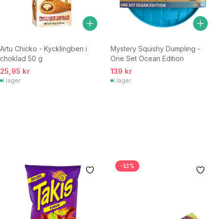
Artu Chicko - Kycklingben i
Mystery Squishy Dumpling -
choklad 50 g
One Set Ocean Edition
25,95 kr
139 kr
I lager
I lager
-53%