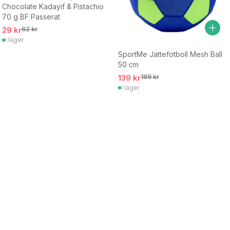
Chocolate Kadayif & Pistachio
70 g BF Passerat
29 kr
62 kr
I lager
SportMe Jättefotboll Mesh Ball
50 cm
139 kr
189 kr
I lager