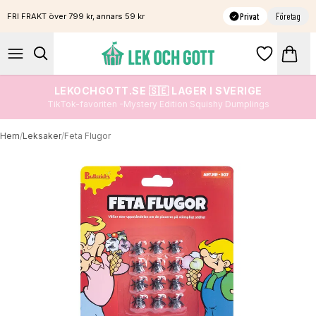
Privat
Företag
FRI FRAKT över 799 kr, annars 59 kr
LEKOCHGOTT.SE 🇸🇪 LAGER I SVERIGE
TikTok-favoriten -Mystery Edition Squishy Dumplings
Hem
/
Leksaker
/
Feta Flugor