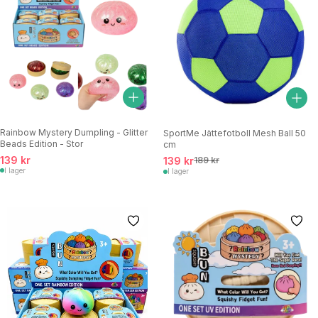
Rainbow Mystery Dumpling - Glitter
SportMe Jättefotboll Mesh Ball 50
Beads Edition - Stor
cm
139 kr
139 kr
189 kr
I lager
I lager