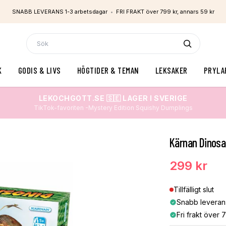
SNABB LEVERANS 1-3 arbetsdagar
•
FRI FRAKT över 799 kr, annars 59 kr
K
GODIS & LIVS
HÖGTIDER & TEMAN
LEKSAKER
PRYLA
LEKOCHGOTT.SE 🇸🇪 LAGER I SVERIGE
TikTok-favoriten -Mystery Edition Squishy Dumplings
Kärnan Dinosa
299 kr
Tillfälligt slut
Snabb leveran
Fri frakt över 