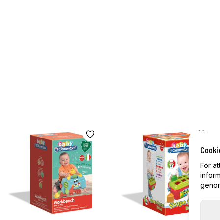
Cooki
För at
inform
genom 