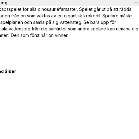
ning
kapsspelet för alla dinosauriefantaster. Spelet går ut på att rädda
rien från ön som vaktas av en gigantisk krokodil. Spelare måste
t spelplanen och samla på sig vattensteg. Se bara upp för
tjäla vattensteg från dig samtidigt som andra spelare kan utmana dig
anen. Den som först når ön vinner.
d ålder