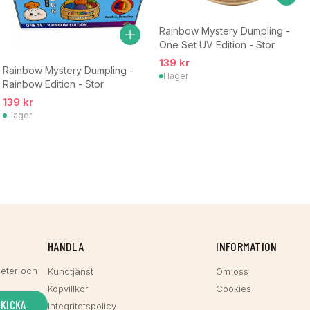
Rainbow Mystery Dumpling -
One Set UV Edition - Stor
139 kr
Rainbow Mystery Dumpling -
I lager
Rainbow Edition - Stor
139 kr
I lager
HANDLA
INFORMATION
heter och
Kundtjänst
Om oss
Köpvillkor
Cookies
SKICKA
Integritetspolicy