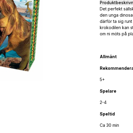
Produktbeskriv
Det perfekt sälls
den unga dinosau
därför ta sig run
krokodilen kan s
om ni möts på pl
Allmänt
Rekommendera
5+
Spelare
2-4
Speltid
Ca 30 min