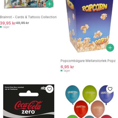
Brainrot - Cards & Tattoos Collection
39,95 kr
49,95 kr
I lager
Popcornbägare Mellanstorlek Popz
6,95 kr
I lager